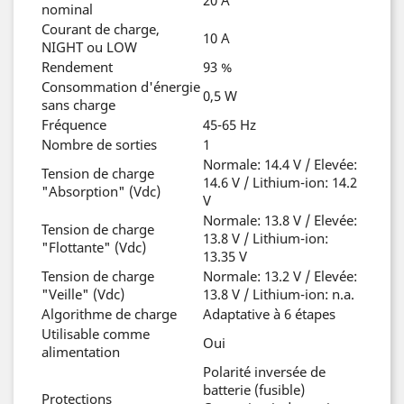
20 A
nominal
Courant de charge,
10 A
NIGHT ou LOW
Rendement
93 %
Consommation d'énergie
0,5 W
sans charge
Fréquence
45-65 Hz
Nombre de sorties
1
Normale: 14.4 V / Elevée:
Tension de charge
14.6 V / Lithium-ion: 14.2
"Absorption" (Vdc)
V
Normale: 13.8 V / Elevée:
Tension de charge
13.8 V / Lithium-ion:
"Flottante" (Vdc)
13.35 V
Tension de charge
Normale: 13.2 V / Elevée:
"Veille" (Vdc)
13.8 V / Lithium-ion: n.a.
Algorithme de charge
Adaptative à 6 étapes
Utilisable comme
Oui
alimentation
Polarité inversée de
batterie (fusible)
Protections