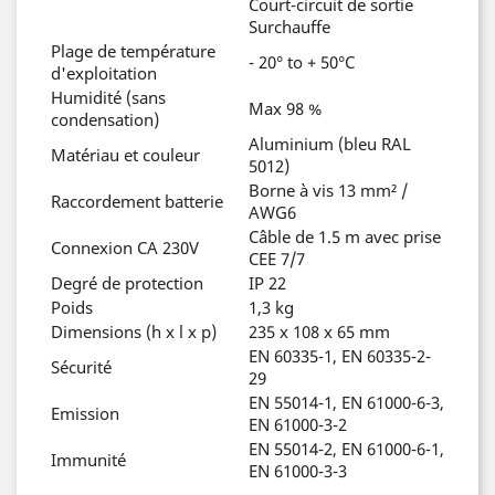
Court-circuit de sortie
Surchauffe
Plage de température
- 20° to + 50°C
d'exploitation
Humidité (sans
Max 98 %
condensation)
Aluminium (bleu RAL
Matériau et couleur
5012)
Borne à vis 13 mm² /
Raccordement batterie
AWG6
Câble de 1.5 m avec prise
Connexion CA 230V
CEE 7/7
Degré de protection
IP 22
Poids
1,3 kg
Dimensions (h x l x p)
235 x 108 x 65 mm
EN 60335-1, EN 60335-2-
Sécurité
29
EN 55014-1, EN 61000-6-3,
Emission
EN 61000-3-2
EN 55014-2, EN 61000-6-1,
Immunité
EN 61000-3-3