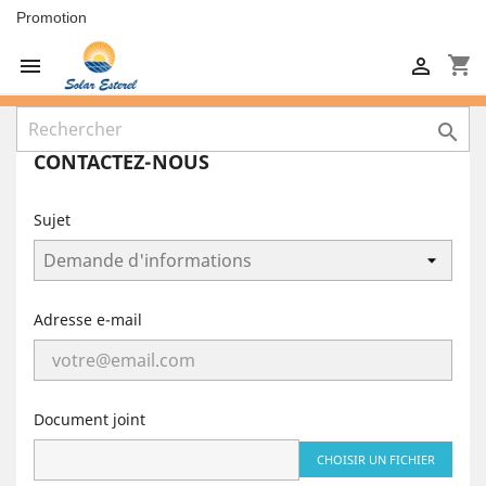
Promotion
shopping_cart



CONTACTEZ-NOUS
Sujet
Adresse e-mail
Document joint
CHOISIR UN FICHIER