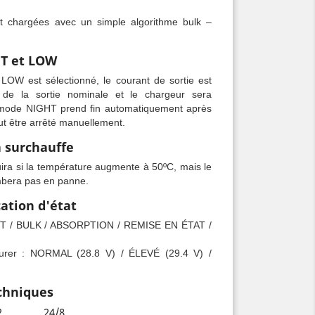
t chargées avec un simple algorithme bulk –
HT et LOW
W est sélectionné, le courant de sortie est
e la sortie nominale et le chargeur sera
e mode NIGHT prend fin automatiquement après
 être arrêté manuellement.
a surchauffe
uira si la température augmente à 50ºC, mais le
mbera pas en panne.
ation d'état
EST / BULK / ABSORPTION / REMISE EN ÉTAT /
urer : NORMAL (28.8 V) / ÉLEVÉ (29.4 V) /
echniques
2
24/8