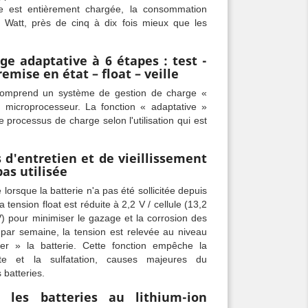
ie est entièrement chargée, la consommation
5 Watt, près de cinq à dix fois mieux que les
e adaptative à 6 étapes : test -
remise en état – float – veille
omprend un système de gestion de charge «
 microprocesseur. La fonction « adaptative »
 processus de charge selon l'utilisation qui est
 d'entretien et de vieillissement
pas utilisée
lorsque la batterie n'a pas été sollicitée depuis
 tension float est réduite à 2,2 V / cellule (13,2
) pour minimiser le gazage et la corrosion des
 par semaine, la tension est relevée au niveau
ser » la batterie. Cette fonction empêche la
rolyte et la sulfatation, causes majeures du
 batteries.
 les batteries au lithium-ion