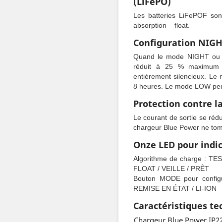
(LiFePO)
Les batteries LiFePOF son
absorption – float.
Configuration NIG
Quand le mode NIGHT ou LO
réduit à 25 % maximum d
entièrement silencieux. L
8 heures. Le mode LOW peut
Protection contre l
Le courant de sortie se réd
chargeur Blue Power ne to
Onze LED pour indic
Algorithme de charge : T
FLOAT / VEILLE / PRÊT
Bouton MODE pour config
REMISE EN ÉTAT / LI-ION
Caractéristiques t
Chargeur Blue Power IP2