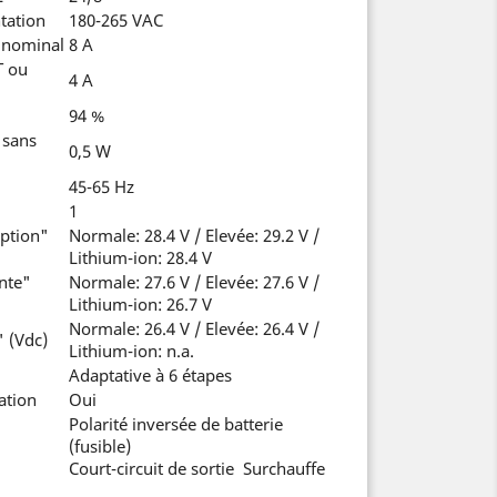
tation
180-265 VAC
 nominal
8 A
T ou
4 A
94 %
 sans
0,5 W
45-65 Hz
1
ption"
Normale: 28.4 V / Elevée: 29.2 V /
Lithium-ion: 28.4 V
nte"
Normale: 27.6 V / Elevée: 27.6 V /
Lithium-ion: 26.7 V
Normale: 26.4 V / Elevée: 26.4 V /
" (Vdc)
Lithium-ion: n.a.
Adaptative à 6 étapes
ation
Oui
Polarité inversée de batterie
(fusible)
Court-circuit de sortie Surchauffe