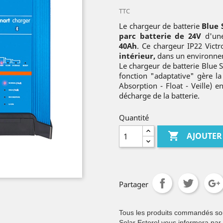
TTC
Le chargeur de batterie
Blue 
parc batterie de 24V
d'u
40Ah
. Ce chargeur IP22 Vict
intérieur,
dans un environneme
Le chargeur de batterie Blue 
fonction "adaptative" gère l
Absorption - Float - Veille) e
décharge de la batterie.
Quantité

AJOUTER
Partager
Tous les produits commandés sont 
Solar Esterel vous informera par