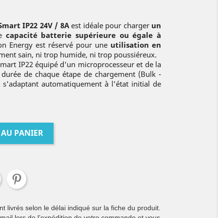
Smart IP22 24V / 8A
est idéale pour charger
un
ne
capacité batterie supérieure ou égale à
ron Energy est réservé pour une
utilisation en
nt sain, ni trop humide, ni trop poussiéreux.
Smart IP22 équipé d'un microprocesseur et de la
a durée de chaque étape de chargement (Bulk -
n s'adaptant automatiquement à l'état initial de
 AU PANIER
livrés selon le délai indiqué sur la fiche du produit.
 mail lors de l’expédition de votre commande et vous