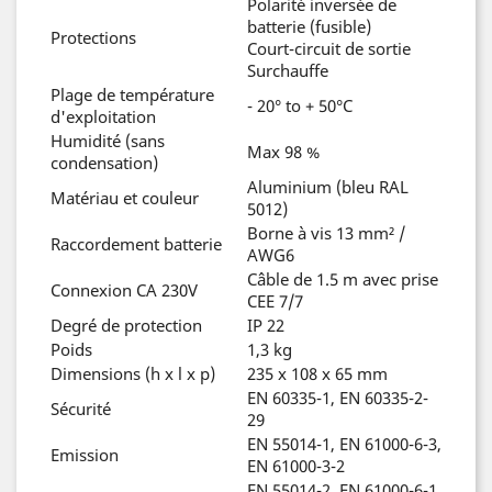
Polarité inversée de
batterie (fusible)
Protections
Court-circuit de sortie
Surchauffe
Plage de température
- 20° to + 50°C
d'exploitation
Humidité (sans
Max 98 %
condensation)
Aluminium (bleu RAL
Matériau et couleur
5012)
Borne à vis 13 mm² /
Raccordement batterie
AWG6
Câble de 1.5 m avec prise
Connexion CA 230V
CEE 7/7
Degré de protection
IP 22
Poids
1,3 kg
Dimensions (h x l x p)
235 x 108 x 65 mm
EN 60335-1, EN 60335-2-
Sécurité
29
EN 55014-1, EN 61000-6-3,
Emission
EN 61000-3-2
EN 55014-2, EN 61000-6-1,