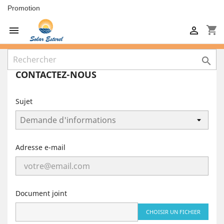
Promotion
shopping_cart



CONTACTEZ-NOUS
Sujet
Adresse e-mail
Document joint
CHOISIR UN FICHIER