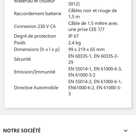
Matériau et couleur
5012)
Câbles noir et rouge de
Raccordement batterie
1,5 m
Câble de 1.5 mètre avec
Connexion 230 V CA
une prise CEE 7/7
Degré de protection
IP 67
Poids
2.4 kg
Dimensions (h x l x p)
99 x 219 x 65 mm
EN 60335-1, EN 60335-2-
Sécurité
29
EN 55014-1, EN 61000-6-3,
Emission/Immunité
EN 61000-3-2
EN 55014-2, EN 61000-6-1,
Directive Automobile
EN61000-6-2, EN 61000-3-
3
NOTRE SOCIÉTÉ
