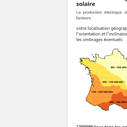
solaire
La production électrique 
facteurs :
votre localisation géogra
l’orientation et l’inclina
les ombrages éventuels
12000Wh/jour dans les co