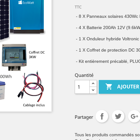
TTC
- 8 X Panneaux solaires 430Wc M
- 4 X Batterie 200Ah 12V (9.6k
- 1 X Onduleur hybride Voltron
- 1 X Coffret de protection DC 
- Kit entièrement précablé, PL
Quantité

AJOUTER
Partager
Tous les produits commandés sont 