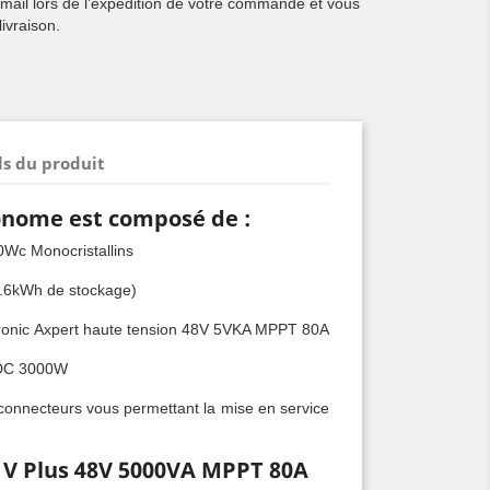
 mail lors de l’expédition de votre commande et vous
ivraison.
ls du produit
tonome est composé de :
0Wc Monocristallins
9.6kWh de stockage)
tronic Axpert haute tension 48V 5VKA MPPT 80A
n DC 3000W
connecteurs vous permettant la mise en service
 V Plus 48V 5000VA MPPT 80A