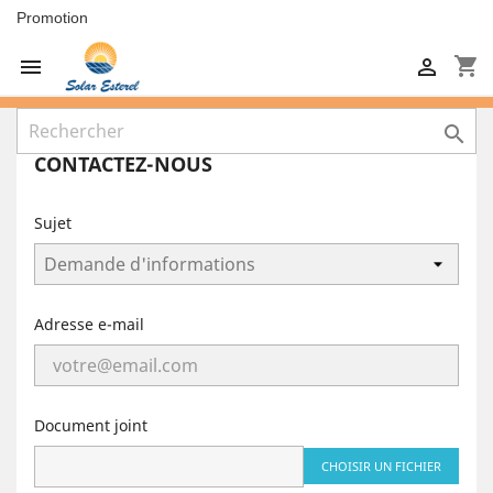
Promotion
shopping_cart



CONTACTEZ-NOUS
Sujet
Adresse e-mail
Document joint
CHOISIR UN FICHIER