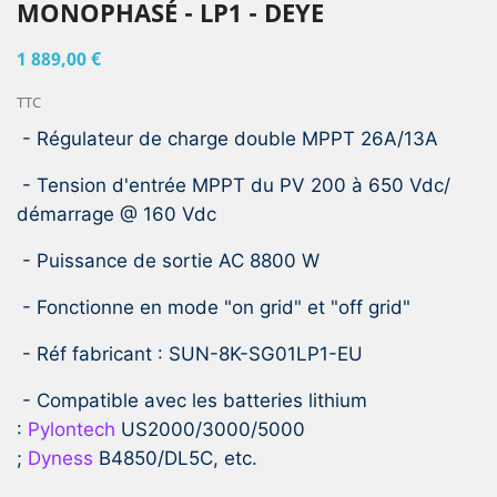
MONOPHASÉ - LP1 - DEYE
1 889,00 €
TTC
- Régulateur de charge double MPPT 26A/13A
- Tension d'entrée MPPT du PV 200 à 650 Vdc/
démarrage @ 160 Vdc
- Puissance de sortie AC 8800 W
- Fonctionne en mode "on grid" et "off grid"
- Réf fabricant : SUN-8K-SG01LP1-EU
- Compatible avec les batteries lithium
:
Pylontech
US2000/3000/5000
;
Dyness
B4850/DL5C, etc.