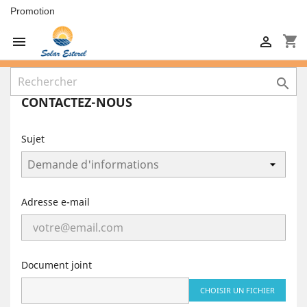
Promotion
shopping_cart



CONTACTEZ-NOUS
Sujet
Adresse e-mail
Document joint
CHOISIR UN FICHIER