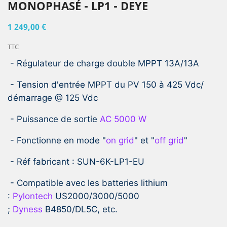
MONOPHASÉ - LP1 - DEYE
1 249,00 €
TTC
- Régulateur de charge double MPPT 13A/13A
- Tension d'entrée MPPT du PV 150 à 425 Vdc/
démarrage @ 125 Vdc
- Puissance de sortie
AC 5000 W
- Fonctionne en mode "
on grid
" et "
off grid
"
- Réf fabricant : SUN-6K-LP1-EU
- Compatible avec les batteries lithium
:
Pylontech
US2000/3000/5000
;
Dyness
B4850/DL5C, etc.