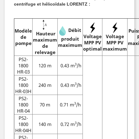
centrifuge et hélicoïdale LORENTZ :
Débit
Modèle
Puis
Hauteur
Voltage
Voltage
de
produit
maximum
MPP PV
MPP PV
pompe
max
maximum
de
optimal
maximum
relevage
PS2-
3
1800
120 m
0.43 m
/h
HR-03
PS2-
3
1800
240 m
0.43 m
/h
HR-03H
PS2-
3
1800
70 m
0.71 m
/h
HR-04
PS2-
3
1800
140 m
0.72 m
/h
HR-04H
PS2-