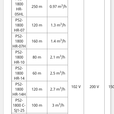
1800
3
250 m
0.97 m
/h
HR-
05HL
PS2-
3
1800
120 m
1.3 m
/h
HR-07
PS2-
3
1800
160 m
1.4 m
/h
HR-07H
PS2-
3
1800
80 m
2.1 m
/h
HR-10
PS2-
3
1800
60 m
2.5 m
/h
HR-14
PS2-
102 V
200 V
15
3
1800
120 m
2.7 m
/h
HR-14H
PS2-
3
1800 C-
100 m
3 m
/h
SJ1-25