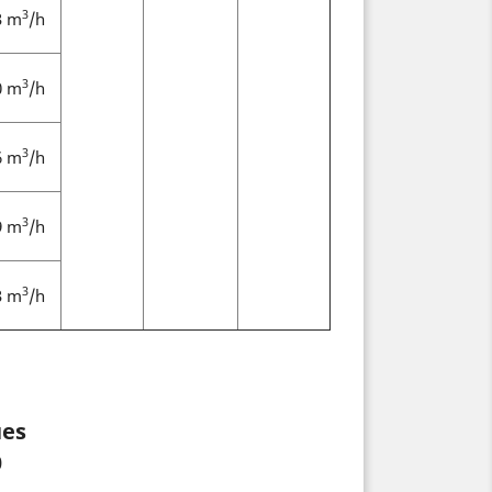
3
3 m
/h
3
0 m
/h
3
6 m
/h
3
9 m
/h
3
3 m
/h
ues
0