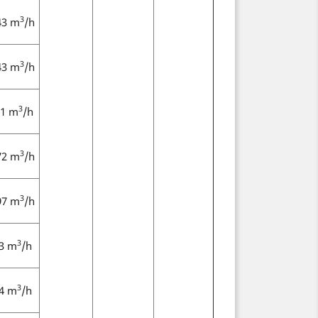
3
43 m
/h
3
43 m
/h
3
71 m
/h
3
72 m
/h
3
97 m
/h
3
3 m
/h
3
4 m
/h