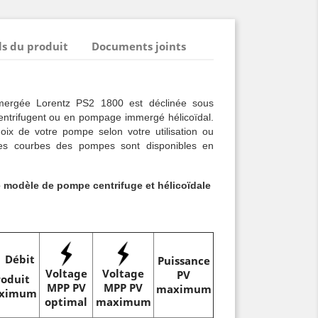
ls du produit
Documents joints
rgée Lorentz PS2 1800 est déclinée sous
centrifugent ou en pompage immergé hélicoïdal.
ix de votre pompe selon votre utilisation ou
 Les courbes des pompes sont disponibles en
e modèle de pompe centrifuge et hélicoïdale
Débit
Puissance
Voltage
Voltage
PV
roduit
MPP PV
MPP PV
maximum
ximum
optimal
maximum