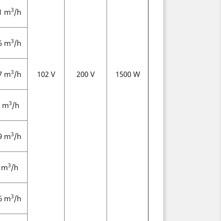
3
1 m
/h
3
5 m
/h
3
7 m
/h
102 V
200 V
1500 W
3
 m
/h
3
9 m
/h
3
 m
/h
3
6 m
/h