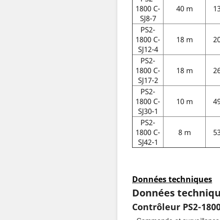
1800 C-
40 m
1
SJ8-7
PS2-
1800 C-
18 m
2
SJ12-4
PS2-
1800 C-
18 m
2
SJ17-2
PS2-
1800 C-
10 m
4
SJ30-1
PS2-
1800 C-
8 m
5
SJ42-1
Données techniques
Données techniq
Contrôleur PS2-180