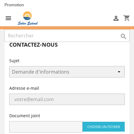
Promotion
shopping_cart



CONTACTEZ-NOUS
Sujet
Adresse e-mail
Document joint
CHOISIR UN FICHIER