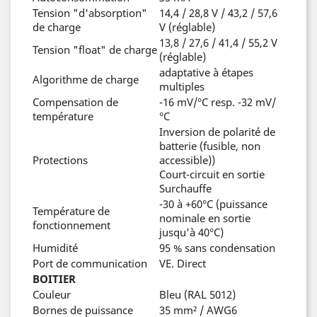
Tension "d'absorption"
14,4 / 28,8 V / 43,2 / 57,6
de charge
V (réglable)
13,8 / 27,6 / 41,4 / 55,2 V
Tension "float" de charge
(réglable)
adaptative à étapes
Algorithme de charge
multiples
Compensation de
-16 mV/°C resp. -32 mV/
température
°C
Inversion de polarité de
batterie (fusible, non
Protections
accessible))
Court-circuit en sortie
Surchauffe
-30 à +60°C (puissance
Température de
nominale en sortie
fonctionnement
jusqu'à 40°C)
Humidité
95 % sans condensation
Port de communication
VE. Direct
BOITIER
Couleur
Bleu (RAL 5012)
Bornes de puissance
35 mm² / AWG6