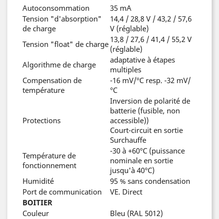
Autoconsommation
35 mA
Tension "d'absorption"
14,4 / 28,8 V / 43,2 / 57,6
de charge
V (réglable)
13,8 / 27,6 / 41,4 / 55,2 V
Tension "float" de charge
(réglable)
adaptative à étapes
Algorithme de charge
multiples
Compensation de
-16 mV/°C resp. -32 mV/
température
°C
Inversion de polarité de
batterie (fusible, non
Protections
accessible))
Court-circuit en sortie
Surchauffe
-30 à +60°C (puissance
Température de
nominale en sortie
fonctionnement
jusqu'à 40°C)
Humidité
95 % sans condensation
Port de communication
VE. Direct
BOITIER
Couleur
Bleu (RAL 5012)