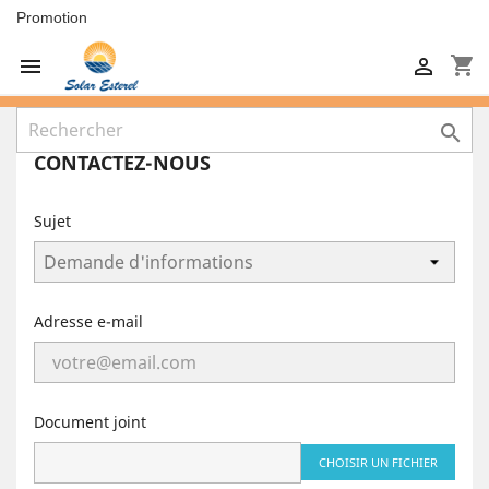
Promotion
shopping_cart



CONTACTEZ-NOUS
Sujet
Adresse e-mail
Document joint
CHOISIR UN FICHIER