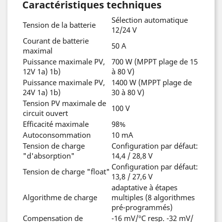
Caractéristiques techniques
Sélection automatique
Tension de la batterie
12/24 V
Courant de batterie
50 A
maximal
Puissance maximale PV,
700 W (MPPT plage de 15
12V 1a) 1b)
à 80 V)
Puissance maximale PV,
1400 W (MPPT plage de
24V 1a) 1b)
30 à 80 V)
Tension PV maximale de
100 V
circuit ouvert
Efficacité maximale
98%
Autoconsommation
10 mA
Tension de charge
Configuration par défaut:
"d'absorption"
14,4 / 28,8 V
Configuration par défaut:
Tension de charge "float"
13,8 / 27,6 V
adaptative à étapes
Algorithme de charge
multiples (8 algorithmes
pré-programmés)
Compensation de
-16 mV/°C resp. -32 mV/