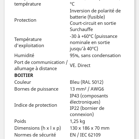
température
°C
Inversion de polarité de
batterie (fusible)
Protection
Court-circuit en sortie
Surchauffe
-30 à +60°C (puissance
Température
nominale en sortie
d'exploitation
jusqu'à 40°C)
Humidité
95%, sans condensation
Port de communication /
VE. Direct
allumage à distance
BOITIER
Couleur
Bleu (RAL 5012)
Bornes de puissance
13 mm² / AWG6
IP43 (composants
électroniques)
Indice de protection
IP22 (bornier de
connexion)
Poids
1,25 kg
Dimensions (h x l x p)
130 x 186 x 70 mm
Normes de sécurité
EN / IEC 62109