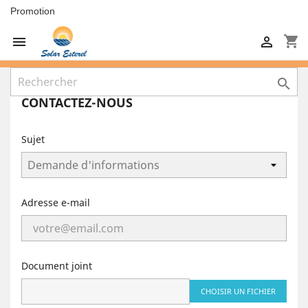
Promotion
shopping_cart



CONTACTEZ-NOUS
Sujet
Adresse e-mail
Document joint
CHOISIR UN FICHIER