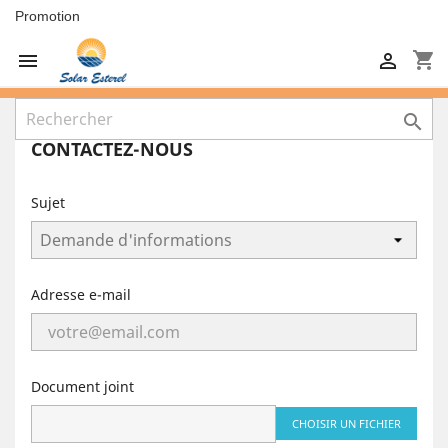
Promotion
shopping_cart



CONTACTEZ-NOUS
Sujet
Adresse e-mail
Document joint
CHOISIR UN FICHIER