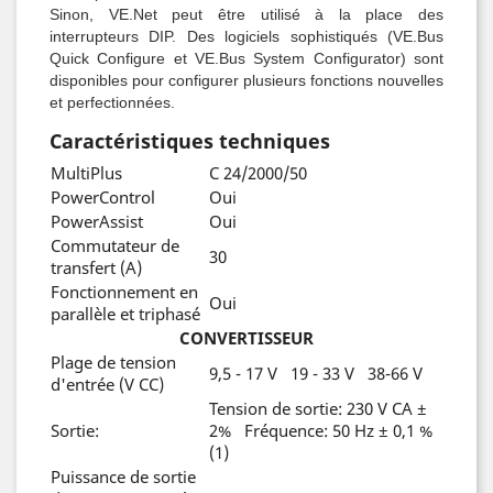
Sinon, VE.Net peut être utilisé à la place des
interrupteurs DIP. Des logiciels sophistiqués (VE.Bus
Quick Configure et VE.Bus System Configurator) sont
disponibles pour configurer plusieurs fonctions nouvelles
et perfectionnées.
Caractéristiques techniques
MultiPlus
C 24/2000/50
PowerControl
Oui
PowerAssist
Oui
Commutateur de
30
transfert (A)
Fonctionnement en
Oui
parallèle et triphasé
CONVERTISSEUR
Plage de tension
9,5 - 17 V 19 - 33 V 38-66 V
d'entrée (V CC)
Tension de sortie: 230 V CA ±
Sortie:
2% Fréquence: 50 Hz ± 0,1 %
(1)
Puissance de sortie