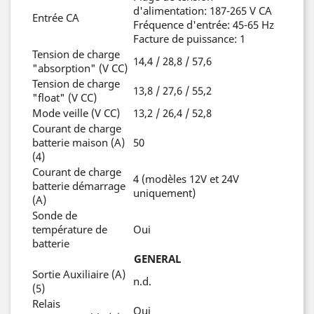
d'alimentation: 187-265 V CA
Entrée CA
Fréquence d'entrée: 45-65 Hz
Facture de puissance: 1
Tension de charge
14,4 / 28,8 / 57,6
"absorption" (V CC)
Tension de charge
13,8 / 27,6 / 55,2
"float" (V CC)
Mode veille (V CC)
13,2 / 26,4 / 52,8
Courant de charge
batterie maison (A)
50
(4)
Courant de charge
4 (modèles 12V et 24V
batterie démarrage
uniquement)
(A)
Sonde de
température de
Oui
batterie
GENERAL
Sortie Auxiliaire (A)
n.d.
(5)
Relais
Oui