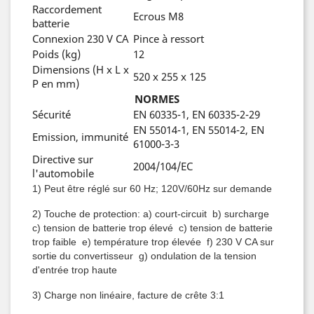
Raccordement
Ecrous M8
batterie
Connexion 230 V CA
Pince à ressort
Poids (kg)
12
Dimensions (H x L x
520 x 255 x 125
P en mm)
NORMES
Sécurité
EN 60335-1, EN 60335-2-29
EN 55014-1, EN 55014-2, EN
Emission, immunité
61000-3-3
Directive sur
2004/104/EC
l'automobile
1) Peut être réglé sur 60 Hz; 120V/60Hz sur demande
2) Touche de protection: a) court-circuit b) surcharge
c) tension de batterie trop élevé c) tension de batterie
trop faible e) température trop élevée f) 230 V CA sur
sortie du convertisseur g) ondulation de la tension
d'entrée trop haute
3) Charge non linéaire, facture de crête 3:1