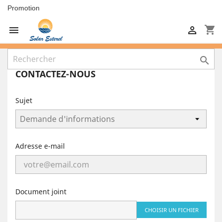
Promotion
shopping_cart



CONTACTEZ-NOUS
Sujet
Adresse e-mail
Document joint
CHOISIR UN FICHIER